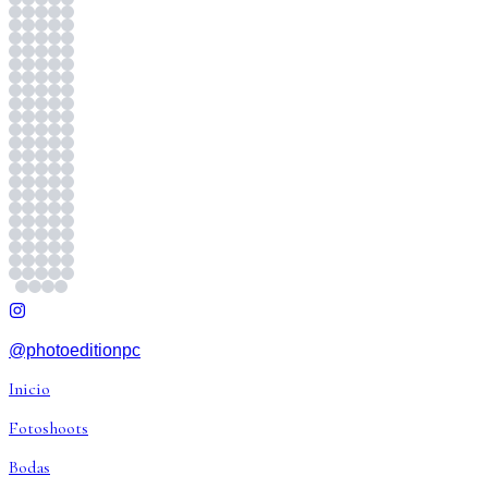
@photoeditionpc
Inicio
Fotoshoots
Bodas