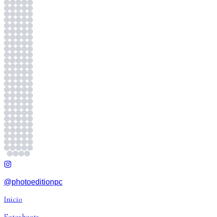
@photoeditionpc
Inicio
Fotoshoots