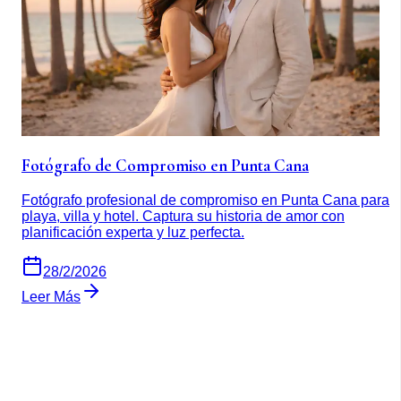
Fotógrafo de Compromiso en Punta Cana
Fotógrafo profesional de compromiso en Punta Cana para
playa, villa y hotel. Captura su historia de amor con
planificación experta y luz perfecta.
28/2/2026
Leer Más