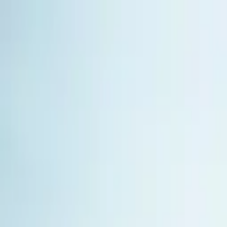
Planificador de Bodas en Punta Ca
Bodas impresionantes en un destino deslumbrante
Grecia Mejía Wedding Planner
Grecia Mejía es una de las wedding planners más experi
como una referencia clave en la industria de bodas y e
Como fundadora de Punta Cana Photo Edition, Sertuin Ev
consolidándose como una de las mujeres más capaces d