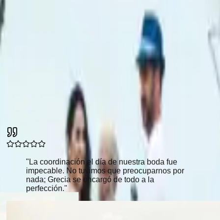
 presupuesto.
n el estilo, el presupuesto y la capacidad.
s para cada categoría
"
La coordinación el día de nuestra boda fue
impecable. No tuvimos que preocuparnos por
nada; Grecia se encargó de todo a la
perfección.
"