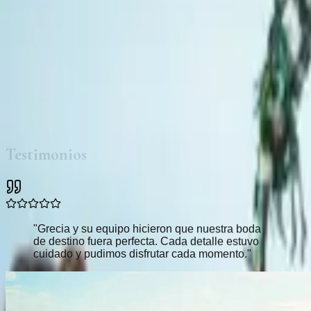
Lugares y proveedores seleccionados según tu estilo y
Recomendaciones de lugares seleccionados segú
Lista organizada de los principales proveedore
Entregado como documento listo para usar
$800
Preguntar ahora
Testimonios
"
Grecia y su equipo hicieron que nuestra boda
de destino fuera perfecta. Cada detalle estuvo
cuidado y pudimos disfrutar cada momento.
"