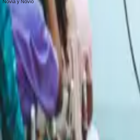
Novia y Novio
Solicitud de Consulta de Planificación de Bodas
Cuéntanos sobre tu boda soñada y te ayudaremos a hac
Nombre Completo
Correo Electrónico
Número de Teléfono
Fecha de la Boda
Número Esperado de Invitados
Lugar de la Boda
Presupuesto de la Boda
Detalles Adicionales