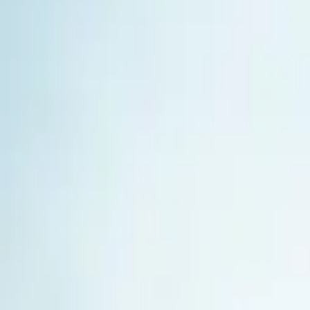
Su profundo conocimiento en bodas destino, propuestas 
internacionales como locales en toda la República Dom
Con una mentalidad orientada a resultados y una fuerte
innovación y excelencia en cada evento.
+
2
more photos
Coordinador del Dia de la Boda
Ejecución impecable para que solo disfrutes tu día.
Jornada de coordinación
Supervisión de proveedores
Supervisión de la configuración
Solución de problemas en tiempo real
$1,200
Preguntar ahora