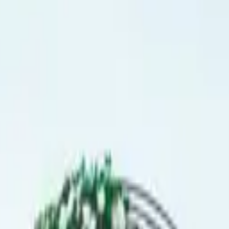
de lujo y logística compleja le permite crear experienc
inicana.
 dirección creativa, Grecia Mejía continúa elevando los 