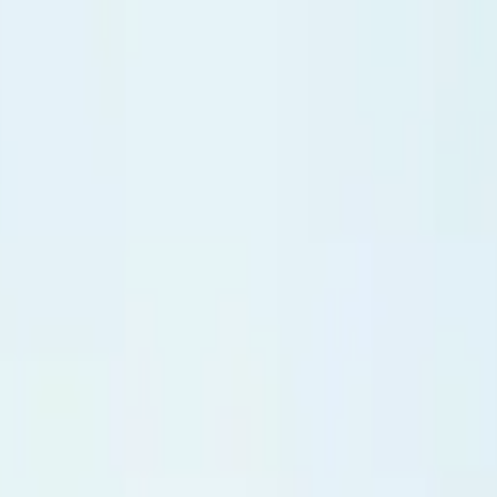
na
mentadas de la República Dominicana. Su visión estratégi
ventos.
ents y Punta Cana Venue Collection, Grecia Mejía reúne 
el sector eventos.