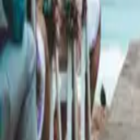
Programe una Consulta
@photoeditionpc
Inicio
Fotoshoots
Bodas
Planificación de Bodas
Propuestas
Eventos Corporativos
Historias y Blog
Acerca de
Contacto
Preguntas Frecuentes