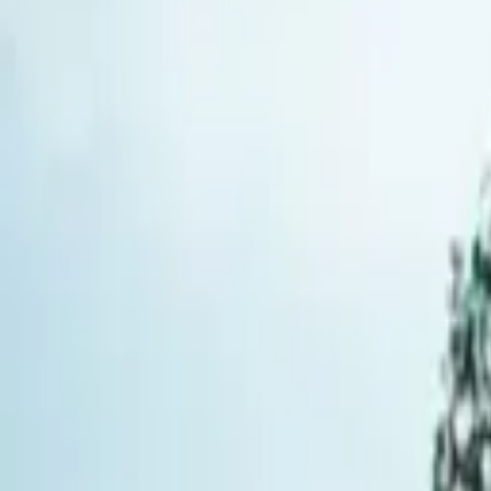
Most Popular
Planificación Completa de Bodas (Todo Incluido)
Desde el concepto hasta la celebración — planificamos c
Búsqueda y negociación de sedes
Diseño conceptual y moodboard
Organización y montaje completo de eventos
Reuniones de planificación semanales
Soporte 24/7 para cualquier duda
Asistencia con pagos y programación
Coordinación completa el día de la boda
$2,500
Preguntar ahora
Buscador de lugares y proveedores